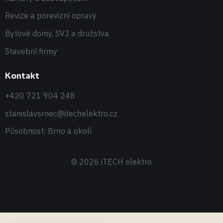
Revize a porevizní opravy
Bytové domy, SVJ a družstva
Stavební firmy
Kontakt
+420 721 904 248
stanislavsrnec@itechelektro.cz
Působnost: Brno a okolí
©
2026
iTECH elektro