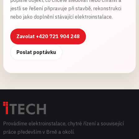
popište objekt, co chcete sledovat nebo chránit a
jestli se řešení připravuje při stavbě, rekonstrukci
nebo jako doplnění stávající elektroinstalace.
Zavolat +420 721 904 248
Poslat poptávku
Provádíme elektroinstalace, chytré řízení a související
práce především v Brně a okolí.