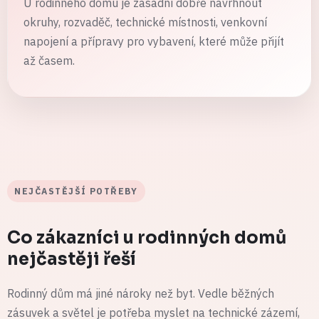
U rodinného domu je zásadní dobře navrhnout
okruhy, rozvaděč, technické místnosti, venkovní
napojení a přípravy pro vybavení, které může přijít
až časem.
NEJČASTĚJŠÍ POTŘEBY
Co zákazníci u rodinných domů
nejčastěji řeší
Rodinný dům má jiné nároky než byt. Vedle běžných
zásuvek a světel je potřeba myslet na technické zázemí,