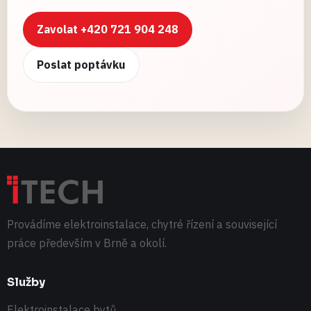
Zavolat +420 721 904 248
Poslat poptávku
Provádíme elektroinstalace, chytré řízení a související
práce především v Brně a okolí.
Služby
Elektroinstalace bytů