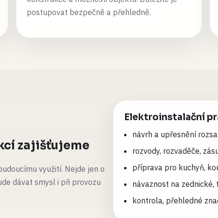
postupovat bezpečně a přehledně.
Elektroinstalační p
návrh a upřesnění rozsa
kcí zajišťujeme
rozvody, rozvaděče, zás
příprava pro kuchyň, ko
udoucímu využití. Nejde jen o
ude dávat smysl i při provozu
návaznost na zednické, 
kontrola, přehledné zna