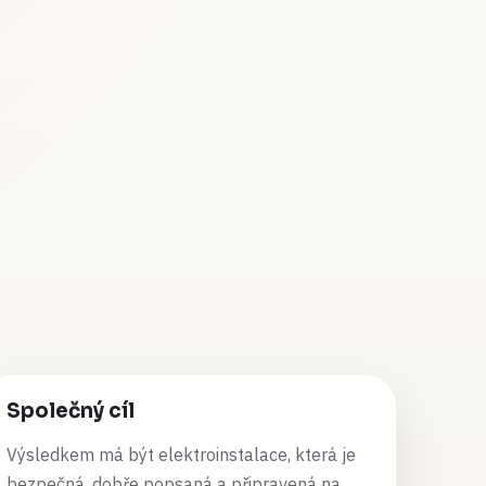
Společný cíl
Výsledkem má být elektroinstalace, která je
bezpečná, dobře popsaná a připravená na