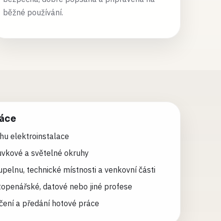
běžné používání.
ráce
hu elektroinstalace
uvkové a světelné okruhy
upelnu, technické místnosti a venkovní části
topenářské, datové nebo jiné profese
čení a předání hotové práce