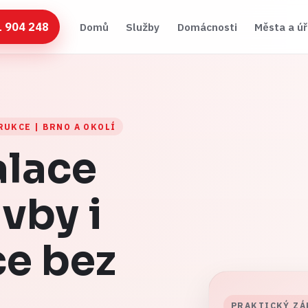
1 904 248
Domů
Služby
Domácnosti
Města a ú
UKCE | BRNO A OKOLÍ
alace
vby i
ce bez
PRAKTICKÝ ZÁ