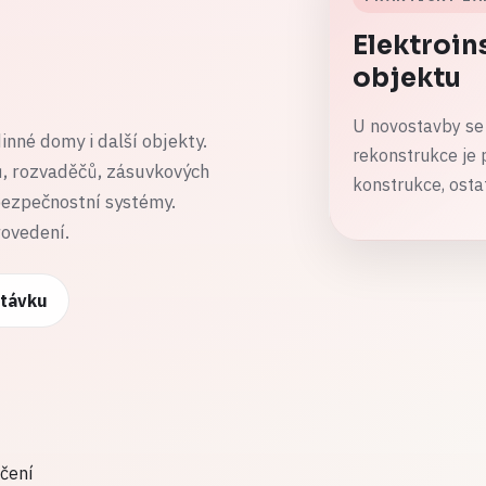
Elektroin
objektu
U novostavby se 
inné domy i další objekty.
rekonstrukce je 
, rozvaděčů, zásuvkových
konstrukce, osta
bezpečnostní systémy.
rovedení.
ptávku
čení